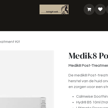
analyse
Shop
Bestel je cadeaubon
@Bea
eatment Kit
Medik8 Po
Medik8 Post-Treatmen
De medik8 Post-treatm
herstel van de huid o
en zorgen voor een st
Calmwise Soothing
Hydr8 B5 10ml (trav