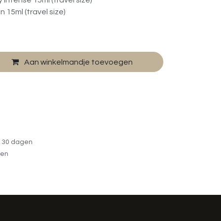
Intense 15ml (travel size)
 15ml (travel size)
Aan winkelmandje toevoegen
n 30 dagen
gen