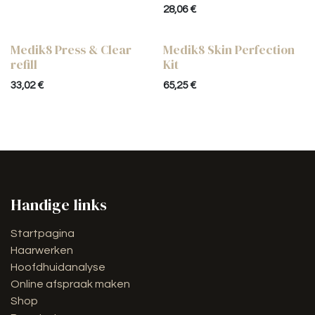
28,06
€
Medik8 Press & Clear
Medik8 Skin Perfection
refill
Kit
33,02
€
65,25
€
Handige links
Startpagina
Haarwerken
Hoofdhuidanalyse
Online afspraak maken
Shop