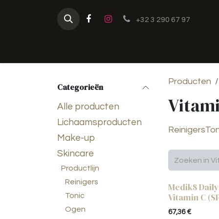
Overslaan naar inhoud
+32 3 290 67 97
Home
Haarwerken
Hoofdhuid
Producten
Categorieën
Vitam
Alle producten
Lichaamsproducten
Reinigers
Ton
Make-up
Skincare
Productlijn
Reinigers
Medik8 Dail
Tonic
Vitamin C (S
Ogen
67,36
€