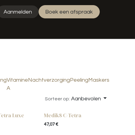
Aanmelden
Boek een afspraak
uty Jess
ing
Vitamine
Nachtverzorging
Peeling
Maskers
A
Aanbevolen
Sorteer op:
Tetra Luxe
Medik8 C-Tetra
47,07
€