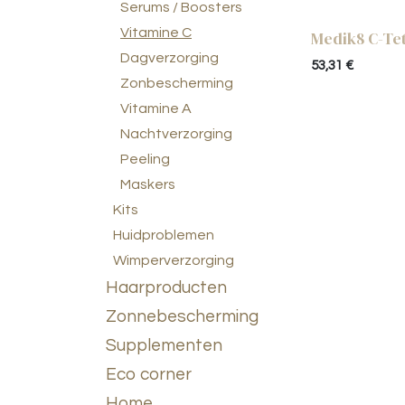
Serums / Boosters
Vitamine C
Medik8 C-Te
Dagverzorging
53,31
€
Zonbescherming
Vitamine A
Nachtverzorging
Peeling
Maskers
Kits
Huidproblemen
Wimperverzorging
Haarproducten
Zonnebescherming
Supplementen
Eco corner
Home