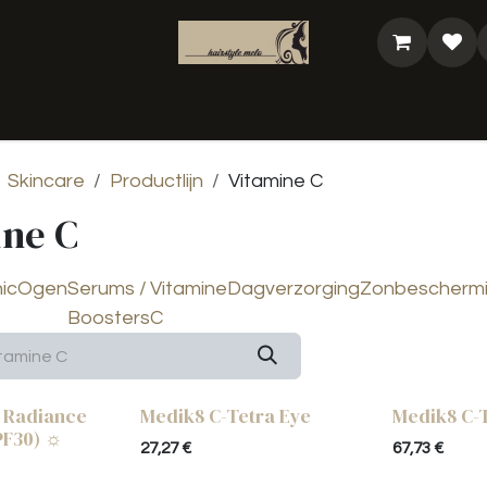
analyse
Shop
Bestel je cadeaubon
@Bea
Skincare
Productlijn
Vitamine C
ine C
ic
Ogen
Serums /
Vitamine
Dagverzorging
Zonbescherm
Boosters
C
y Radiance
Medik8 C-Tetra Eye
Medik8 C-
PF30) ☼
27,27
€
67,73
€