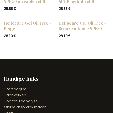
SPF 30 invisible refill
SPF30 getint refill
28,88
€
28,88
€
Heliocare Gel Oil Free -
Heliocare Gel Oil Free -
Beige
Bronze intense SPF50
28,10
€
28,10
€
Handige links
Startpagina
Haarwerken
Hoofdhuidanalyse
Online afspraak maken