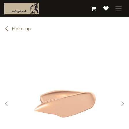
Overslaan naar inhoud
Make-up