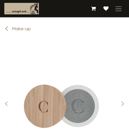
Overslaan naar inhoud
Make-up