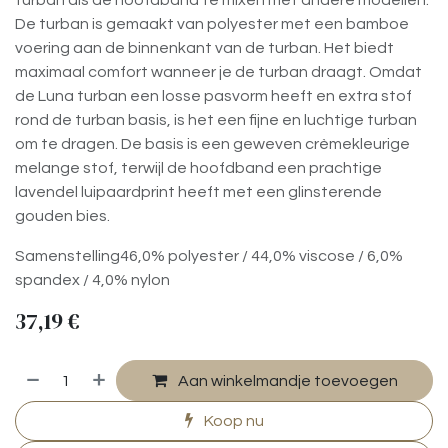
turban als de hoofdband te mixen met andere modellen.
De turban is gemaakt van polyester met een bamboe
voering aan de binnenkant van de turban. Het biedt
maximaal comfort wanneer je de turban draagt. Omdat
de Luna turban een losse pasvorm heeft en extra stof
rond de turban basis, is het een fijne en luchtige turban
om te dragen. De basis is een geweven crèmekleurige
melange stof, terwijl de hoofdband een prachtige
lavendel luipaardprint heeft met een glinsterende
gouden bies.
Samenstelling46,0% polyester / 44,0% viscose / 6,0%
spandex / 4,0% nylon
37,19
€
Aan winkelmandje toevoegen
Koop nu