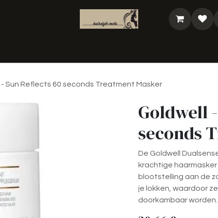
analyse
Shop
Bestel je cadeaubon
@Bea
 - Sun Reflects 60 seconds Treatment Masker
Goldwell -
seconds 
De Goldwell Dualsense
krachtige haarmasker 
blootstelling aan de z
je lokken, waardoor ze
doorkambaar worden