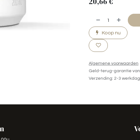
20,66
€
Koop nu
Algemene voorwaarden
Geld-terug-garantie va
Verzending: 2-3 werkda
en
V
7.00u