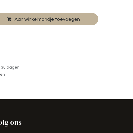
Aan winkelmandje toevoegen
n 30 dagen
gen
olg ons