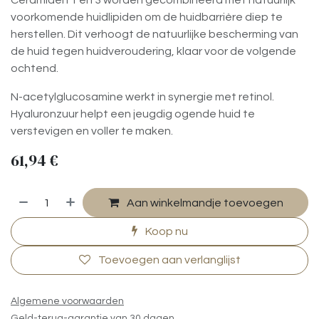
Ceramiden 1 en 3 worden gecombineerd met natuurlijk
voorkomende huidlipiden om de huidbarrière diep te
herstellen. Dit verhoogt de natuurlijke bescherming van
de huid tegen huidveroudering, klaar voor de volgende
ochtend.
N-acetylglucosamine werkt in synergie met retinol.
Hyaluronzuur helpt een jeugdig ogende huid te
verstevigen en voller te maken.
61,94
€
Aan winkelmandje toevoegen
Koop nu
Toevoegen aan verlanglijst
Algemene voorwaarden
Geld-terug-garantie van 30 dagen