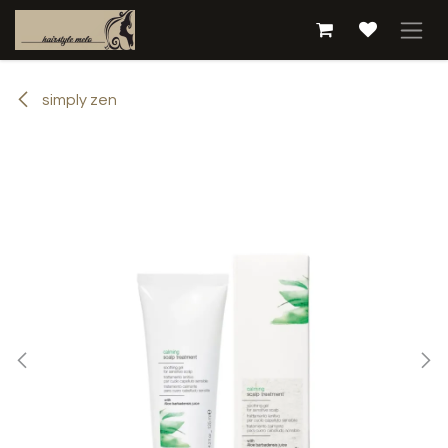
Overslaan naar inhoud
simply zen